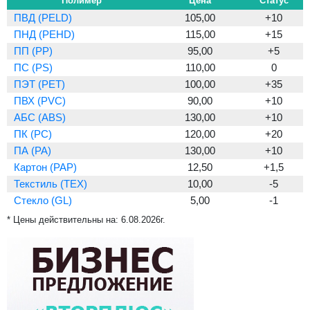
Полимер
Цена
Статус
ПВД (PELD)
105,00
+10
ПНД (PEHD)
115,00
+15
ПП (PP)
95,00
+5
ПС (PS)
110,00
0
ПЭТ (PET)
100,00
+35
ПВХ (PVC)
90,00
+10
АБС (ABS)
130,00
+10
ПК (PC)
120,00
+20
ПА (PA)
130,00
+10
Картон (PAP)
12,50
+1,5
Текстиль (TEX)
10,00
-5
Стекло (GL)
5,00
-1
* Цены действительны на:
6.08.2026г.