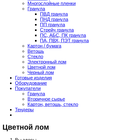
Многослойные пленки
Гранула
ПВД гранула
ПНД гранула
ПП гранула
Стрейч гранула
ПС, АБС, ПК гранула
ПА, ПВХ, ПЭТ гранула
Картон / бумага
Ветошь
Стекло
Электронный лом
Цветной лом
Черный лом
Готовые изделия
Оборудование
Покупатели
Гранула
Вторичное сырье
Картон, ветошь, стекло
Тендеры
Цветной лом
Вы здесь: