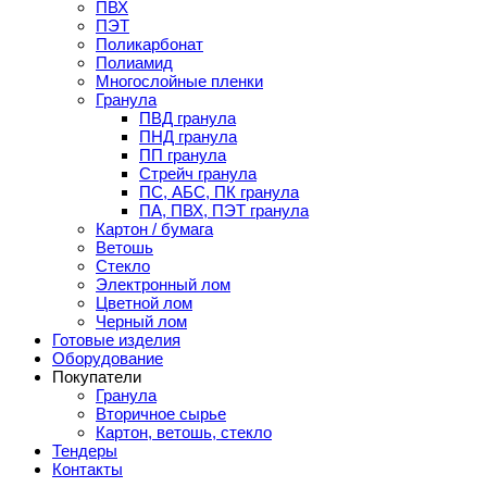
ПВХ
ПЭТ
Поликарбонат
Полиамид
Многослойные пленки
Гранула
ПВД гранула
ПНД гранула
ПП гранула
Стрейч гранула
ПС, АБС, ПК гранула
ПА, ПВХ, ПЭТ гранула
Картон / бумага
Ветошь
Стекло
Электронный лом
Цветной лом
Черный лом
Готовые изделия
Оборудование
Покупатели
Гранула
Вторичное сырье
Картон, ветошь, стекло
Тендеры
Контакты