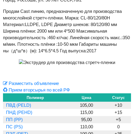
Продам Cast линию, предназначенную для производства
многослойной стретч-плёнки. Марка: CL-80/120/80H
Материал:LLDPE, LDPE Диаметр шнеков: 80/120/80 мм
Ширина плёнки: 2000 мм или 4*500 Максимальная
производительность :460 кг/час Линейная скорость макс.:350
м/мин. Плотность плёнки :10-50 мкм Габариты машины
ны（д*ш*в）(м): 14*6.5*4.5 Год выпуска:2017
Разместить объявление
Прием вторсырья по всей РФ
Полимер
Цена
Статус
ПВД (PELD)
105,00
+10
ПНД (PEHD)
115,00
+15
ПП (PP)
95,00
+5
ПС (PS)
110,00
0
ПЭТ (PET)
100,00
+35