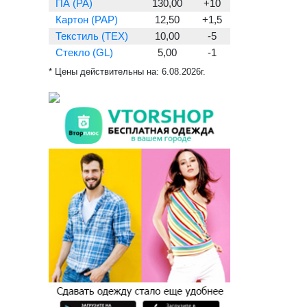
ПА (PA)
130,00
+10
Картон (PAP)
12,50
+1,5
Текстиль (TEX)
10,00
-5
Стекло (GL)
5,00
-1
* Цены действительны на:
6.08.2026г.