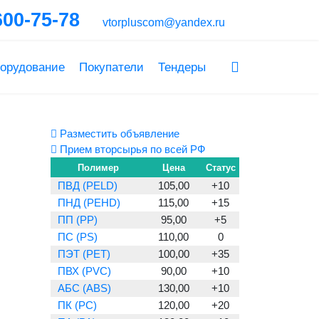
600-75-78
vtorpluscom@yandex.ru
орудование
Покупатели
Тендеры
Разместить объявление
Прием вторсырья по всей РФ
Полимер
Цена
Статус
ПВД (PELD)
105,00
+10
ПНД (PEHD)
115,00
+15
ПП (PP)
95,00
+5
ПС (PS)
110,00
0
ПЭТ (PET)
100,00
+35
ПВХ (PVC)
90,00
+10
АБС (ABS)
130,00
+10
ПК (PC)
120,00
+20