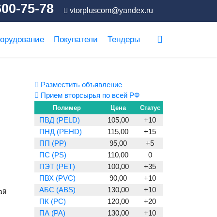
600-75-78
vtorpluscom@yandex.ru
орудование
Покупатели
Тендеры
Разместить объявление
Прием вторсырья по всей РФ
Полимер
Цена
Статус
ПВД (PELD)
105,00
+10
ПНД (PEHD)
115,00
+15
ПП (PP)
95,00
+5
ПС (PS)
110,00
0
ПЭТ (PET)
100,00
+35
ПВХ (PVC)
90,00
+10
АБС (ABS)
130,00
+10
ай
ПК (PC)
120,00
+20
ПА (PA)
130,00
+10