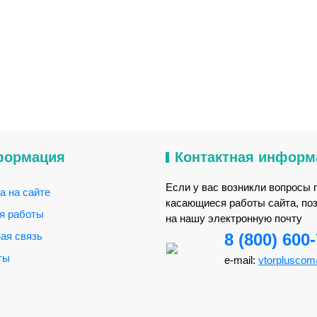
формация
Контактная информ
Если у вас возникли вопросы 
а на сайте
касающиеся работы сайта, по
я работы
на нашу электронную почту
ая связь
8 (800) 600
ты
e-mail:
vtorplusco