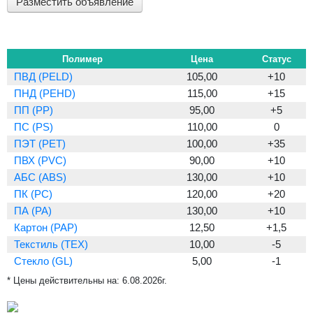
Разместить объявление
Полимер
Цена
Статус
ПВД (PELD)
105,00
+10
ПНД (PEHD)
115,00
+15
ПП (PP)
95,00
+5
ПС (PS)
110,00
0
ПЭТ (PET)
100,00
+35
ПВХ (PVC)
90,00
+10
АБС (ABS)
130,00
+10
ПК (PC)
120,00
+20
ПА (PA)
130,00
+10
Картон (PAP)
12,50
+1,5
Текстиль (TEX)
10,00
-5
Стекло (GL)
5,00
-1
* Цены действительны на:
6.08.2026г.