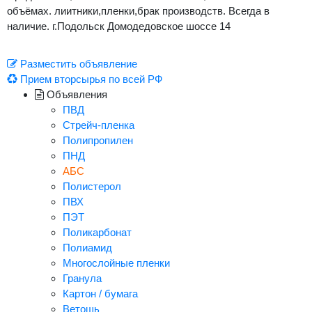
объёмах. лиитники,пленки,брак производств. Всегда в
наличие. г.Подольск Домодедовское шоссе 14
Разместить объявление
Прием вторсырья по всей РФ
Объявления
ПВД
Стрейч-пленка
Полипропилен
ПНД
АБС
Полистерол
ПВХ
ПЭТ
Поликарбонат
Полиамид
Многослойные пленки
Гранула
Картон / бумага
Ветошь