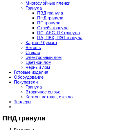
Многослойные пленки
Гранула
ПВД гранула
ПНД гранула
ПП гранула
Стрейч гранула
ПС, АБС, ПК гранула
ПА, ПВХ, ПЭТ гранула
Картон / бумага
Ветошь
Стекло
Электронный лом
Цветной лом
Черный лом
Готовые изделия
Оборудование
Покупатели
Гранула
Вторичное сырье
Картон, ветошь, стекло
Тендеры
ПНД гранула
Вы здесь: