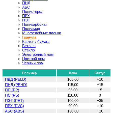
ПНД
АБС
Полистерол
ПВХ
ПЭТ
Поликарбонат
Полиамид
Многослойные пленки
Гранула
Картон / бумага
Ветошь
Стекло
Электронный лом
Цветной лом
Черный лом
Полимер
Цена
Статус
ПВД (PELD)
105,00
+10
ПНД (PEHD)
115,00
+15
ПП (PP)
95,00
+5
ПС (PS)
110,00
0
ПЭТ (PET)
100,00
+35
ПВХ (PVC)
90,00
+10
АБС (ABS)
130,00
+10