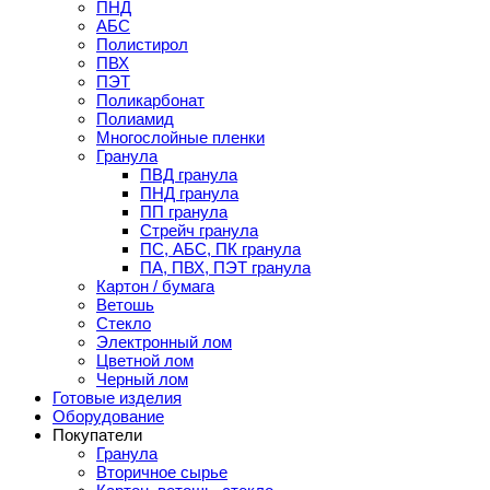
ПНД
АБС
Полистирол
ПВХ
ПЭТ
Поликарбонат
Полиамид
Многослойные пленки
Гранула
ПВД гранула
ПНД гранула
ПП гранула
Стрейч гранула
ПС, АБС, ПК гранула
ПА, ПВХ, ПЭТ гранула
Картон / бумага
Ветошь
Стекло
Электронный лом
Цветной лом
Черный лом
Готовые изделия
Оборудование
Покупатели
Гранула
Вторичное сырье