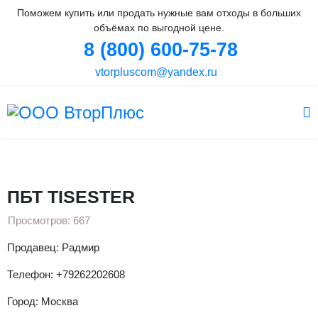
Поможем купить или продать нужные вам отходы в больших
объёмах по выгодной цене.
8 (800) 600-75-78
vtorpluscom@yandex.ru
Вы здесь:
Главная
Объявления
Гранула
ПНД гранула
ПБТ TISESTER
ПБТ TISESTER
Просмотров: 667
Продавец: Радмир
Телефон: +79262202608
Город: Москва