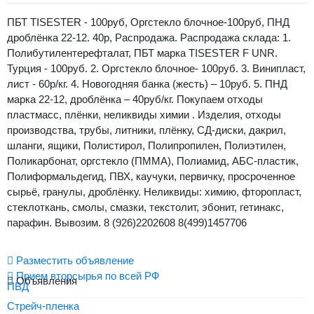
ПБТ TISESTER - 100руб, Оргстекло блочное-100руб, ПНД
дроблёнка 22-12. 40р, Распродажа. Распродажа склада: 1.
Полибутилентерефталат, ПБТ марка TISESTER F UNR.
Турция - 100руб. 2. Оргстекло блочное- 100руб. 3. Винипласт,
лист - 60р/кг. 4. Новогодняя банка (жесть) – 10руб. 5. ПНД
марка 22-12, дроблёнка – 40руб/кг. Покупаем отходы
пластмасс, плёнки, неликвиды химии . Изделия, отходы
производства, трубы, литники, плёнку, СД-диски, дакрил,
шланги, ящики, Полистирол, Полипропилен, Полиэтилен,
Поликарбонат, оргстекло (ПММА), Полиамид, АБС-пластик,
Полиформальдегид, ПВХ, каучуки, первичку, просроченное
сырьё, гранулы, дроблёнку. Неликвиды: химию, фторопласт,
стеклоткань, смолы, смазки, текстолит, эбонит, гетинакс,
парафин. Вывозим. 8 (926)2202608 8(499)1457706
Разместить объявление
Прием вторсырья по всей РФ
Объявления
ПВД
Стрейч-пленка