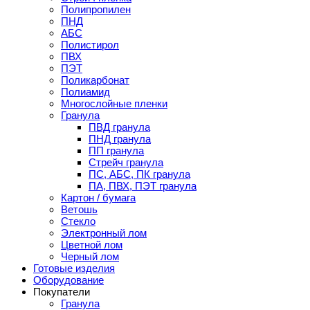
Полипропилен
ПНД
АБС
Полистирол
ПВХ
ПЭТ
Поликарбонат
Полиамид
Многослойные пленки
Гранула
ПВД гранула
ПНД гранула
ПП гранула
Стрейч гранула
ПС, АБС, ПК гранула
ПА, ПВХ, ПЭТ гранула
Картон / бумага
Ветошь
Стекло
Электронный лом
Цветной лом
Черный лом
Готовые изделия
Оборудование
Покупатели
Гранула