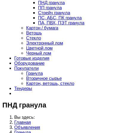
ПНД гранула
ПП гранула
Стрейч гранула
ПС, АБС, ПК гранула
ПА, ПВХ, ПЭТ гранула
Картон / бумага
Ветошь
Стекло
Электронный лом
Цветной лом
Черный лом
Готовые изделия
Оборудование
Покупатели
Гранула
Вторичное сырье
Картон, ветошь, стекло
Тендеры
ПНД гранула
Вы здесь:
Главная
Объявления
Гранула