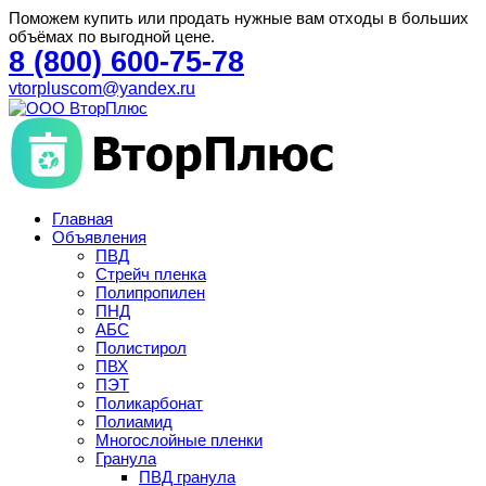
Поможем купить или продать нужные вам отходы в больших
объёмах по выгодной цене.
8 (800) 600-75-78
vtorpluscom@yandex.ru
Главная
Объявления
ПВД
Стрейч пленка
Полипропилен
ПНД
АБС
Полистирол
ПВХ
ПЭТ
Поликарбонат
Полиамид
Многослойные пленки
Гранула
ПВД гранула