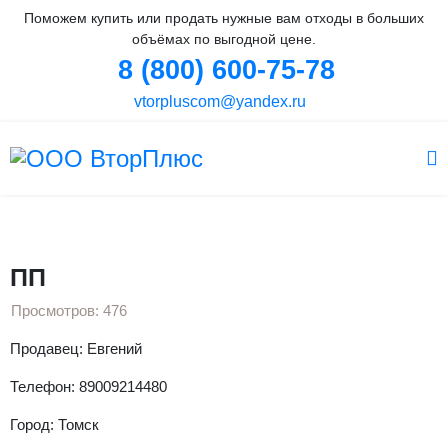
Поможем купить или продать нужные вам отходы в больших
объёмах по выгодной цене.
8 (800) 600-75-78
vtorpluscom@yandex.ru
Вы здесь:
Главная
Объявления
Гранула
ПП гранула
ПП
ПП
Просмотров: 476
Продавец: Евгений
Телефон: 89009214480
Город: Томск