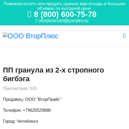
Поможем купить или продать нужные вам отходы в больших
объёмах по выгодной цене.
8 (800) 600-75-78
vtorpluscom@yandex.ru
Вы здесь:
Главная
Объявления
Гранула
ПП гранула
ПП гранула из 2-х стропного бигбэга
ПП гранула из 2-х стропного
бигбэга
Просмотров: 520
Продавец: ООО "ВторПрайс"
Телефон: +79625529888
Город: Челябинск