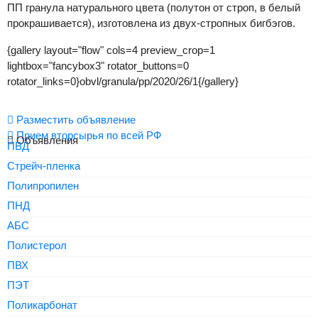
ПП гранула натурального цвета (полутон от строп, в белый
прокрашивается), изготовлена из двух-стропных бигбэгов.
{gallery layout="flow" cols=4 preview_crop=1
lightbox="fancybox3" rotator_buttons=0
rotator_links=0}obvl/granula/pp/2020/26/1{/gallery}
Разместить объявление
Прием вторсырья по всей РФ
Объявления
ПВД
Стрейч-пленка
Полипропилен
ПНД
АБС
Полистерол
ПВХ
ПЭТ
Поликарбонат