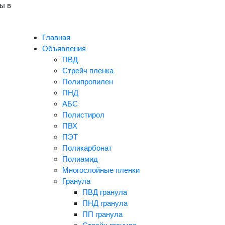
ы в
Главная
Объявления
ПВД
Стрейч пленка
Полипропилен
ПНД
АБС
Полистирол
ПВХ
ПЭТ
Поликарбонат
Полиамид
Многослойные пленки
Гранула
ПВД гранула
ПНД гранула
ПП гранула