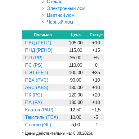
Стекло
Электронный лом
Цветной лом
Черный лом
Полимер
Цена
Статус
ПВД (PELD)
105,00
+10
ПНД (PEHD)
115,00
+15
ПП (PP)
95,00
+5
ПС (PS)
110,00
0
ПЭТ (PET)
100,00
+35
ПВХ (PVC)
90,00
+10
АБС (ABS)
130,00
+10
ПК (PC)
120,00
+20
ПА (PA)
130,00
+10
Картон (PAP)
12,50
+1,5
Текстиль (TEX)
10,00
-5
Стекло (GL)
5,00
-1
* Цены действительны на:
6.08.2026г.