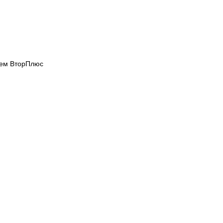
ием ВторПлюс