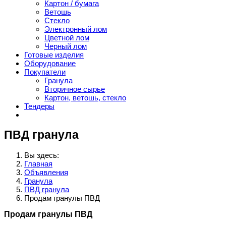
Картон / бумага
Ветошь
Стекло
Электронный лом
Цветной лом
Черный лом
Готовые изделия
Оборудование
Покупатели
Гранула
Вторичное сырье
Картон, ветошь, стекло
Тендеры
ПВД гранула
Вы здесь:
Главная
Объявления
Гранула
ПВД гранула
Продам гранулы ПВД
Продам гранулы ПВД