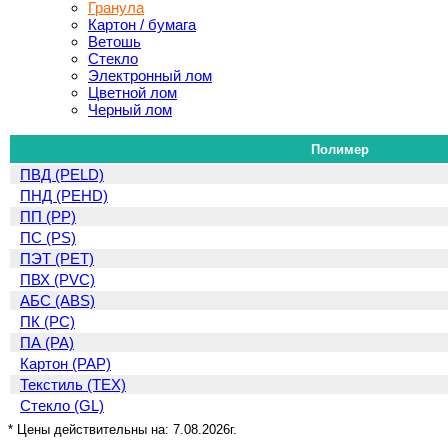
Гранула
Картон / бумага
Ветошь
Стекло
Электронный лом
Цветной лом
Черный лом
Полимер
ПВД (PELD)
ПНД (PEHD)
ПП (PP)
ПС (PS)
ПЭТ (PET)
ПВХ (PVC)
АБС (ABS)
ПК (PC)
ПА (PA)
Картон (PAP)
Текстиль (TEX)
Стекло (GL)
* Цены действительны на:
7.08.2026г.