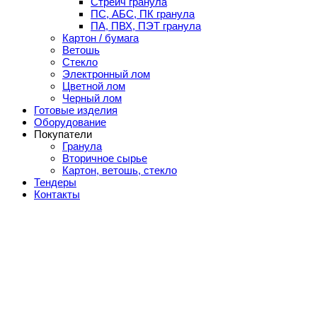
Стрейч гранула
ПС, АБС, ПК гранула
ПА, ПВХ, ПЭТ гранула
Картон / бумага
Ветошь
Стекло
Электронный лом
Цветной лом
Черный лом
Готовые изделия
Оборудование
Покупатели
Гранула
Вторичное сырье
Картон, ветошь, стекло
Тендеры
Контакты