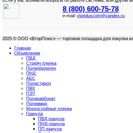
Если у вас возникли вопросы по работе системы, или другие 
8 (800) 600-75-78
e-mail:
vtorpluscom@yandex.ru
2025 © ООО «ВторПлюс» — торговая площадка для покупки ил
Главная
Объявления
ПВД
Стрейч пленка
Полипропилен
ПНД
АБС
Полистирол
ПВХ
ПЭТ
Поликарбонат
Полиамид
Многослойные пленки
Гранула
ПВД гранула
ПНД гранула
ПП гранула