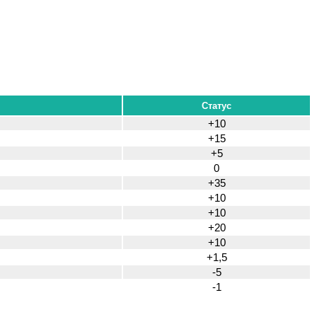
Статус
+10
+15
+5
0
+35
+10
+10
+20
+10
+1,5
-5
-1