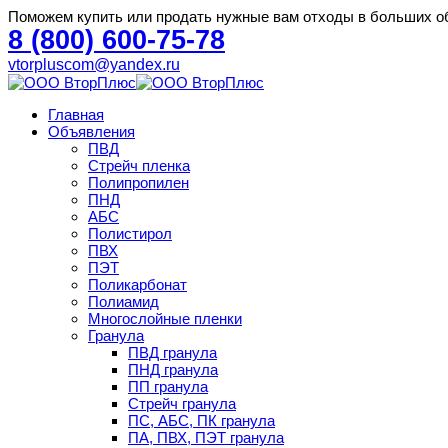
Поможем купить или продать нужные вам отходы в больших о
8 (800) 600-75-78
vtorpluscom@yandex.ru
Главная
Объявления
ПВД
Стрейч пленка
Полипропилен
ПНД
АБС
Полистирол
ПВХ
ПЭТ
Поликарбонат
Полиамид
Многослойные пленки
Гранула
ПВД гранула
ПНД гранула
ПП гранула
Стрейч гранула
ПС, АБС, ПК гранула
ПА, ПВХ, ПЭТ гранула