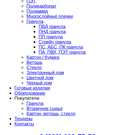
ПЭТ
Поликарбонат
Полиамид
Многослойные пленки
Гранула
ПВД гранула
ПНД гранула
ПП гранула
Стрейч гранула
ПС, АБС, ПК гранула
ПА, ПВХ, ПЭТ гранула
Картон / бумага
Ветошь
Стекло
Электронный лом
Цветной лом
Черный лом
Готовые изделия
Оборудование
Покупатели
Гранула
Вторичное сырье
Картон, ветошь, стекло
Тендеры
Контакты