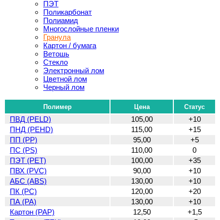
ПЭТ
Поликарбонат
Полиамид
Многослойные пленки
Гранула
Картон / бумага
Ветошь
Стекло
Электронный лом
Цветной лом
Черный лом
Полимер
Цена
Статус
ПВД (PELD)
105,00
+10
ПНД (PEHD)
115,00
+15
ПП (PP)
95,00
+5
ПС (PS)
110,00
0
ПЭТ (PET)
100,00
+35
ПВХ (PVC)
90,00
+10
АБС (ABS)
130,00
+10
ПК (PC)
120,00
+20
ПА (PA)
130,00
+10
Картон (PAP)
12,50
+1,5