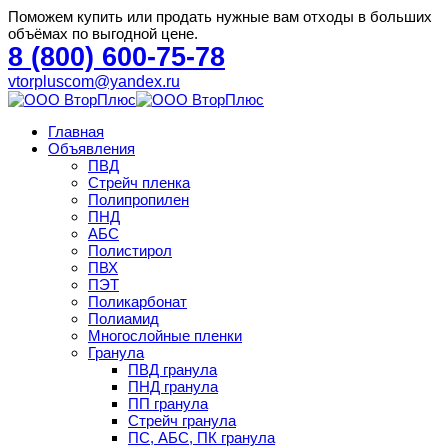
Поможем купить или продать нужные вам отходы в больших
объёмах по выгодной цене.
8 (800) 600-75-78
vtorpluscom@yandex.ru
Главная
Объявления
ПВД
Стрейч пленка
Полипропилен
ПНД
АБС
Полистирол
ПВХ
ПЭТ
Поликарбонат
Полиамид
Многослойные пленки
Гранула
ПВД гранула
ПНД гранула
ПП гранула
Стрейч гранула
ПС, АБС, ПК гранула