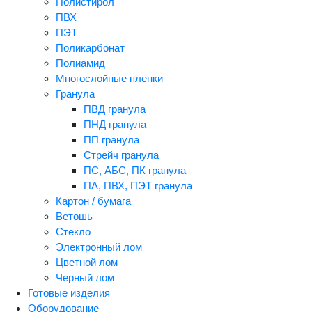
Полистирол
ПВХ
ПЭТ
Поликарбонат
Полиамид
Многослойные пленки
Гранула
ПВД гранула
ПНД гранула
ПП гранула
Стрейч гранула
ПС, АБС, ПК гранула
ПА, ПВХ, ПЭТ гранула
Картон / бумага
Ветошь
Стекло
Электронный лом
Цветной лом
Черный лом
Готовые изделия
Оборудование