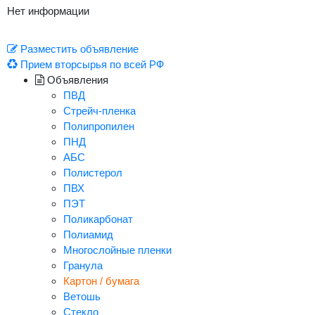
Нет информации
Разместить объявление
Прием вторсырья по всей РФ
Объявления
ПВД
Стрейч-пленка
Полипропилен
ПНД
АБС
Полистерол
ПВХ
ПЭТ
Поликарбонат
Полиамид
Многослойные пленки
Гранула
Картон / бумага
Ветошь
Стекло