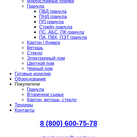
Многослойные пленки
Гранула
ПВД гранула
ПНД гранула
ПП гранула
Стрейч гранула
ПС, АБС, ПК гранула
ПА, ПВХ, ПЭТ гранула
Картон / бумага
Ветошь
Стекло
Электронный лом
Цветной лом
Черный лом
Готовые изделия
Оборудование
Покупатели
Гранула
Вторичное сырье
Картон, ветошь, стекло
Тендеры
Контакты
8 (800) 600-75-78