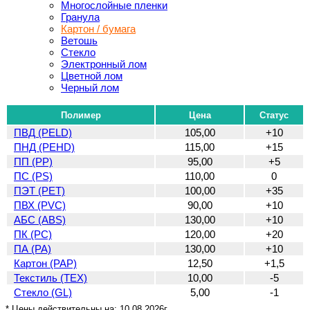
Многослойные пленки
Гранула
Картон / бумага
Ветошь
Стекло
Электронный лом
Цветной лом
Черный лом
Полимер
Цена
Статус
ПВД (PELD)
105,00
+10
ПНД (PEHD)
115,00
+15
ПП (PP)
95,00
+5
ПС (PS)
110,00
0
ПЭТ (PET)
100,00
+35
ПВХ (PVC)
90,00
+10
АБС (ABS)
130,00
+10
ПК (PC)
120,00
+20
ПА (PA)
130,00
+10
Картон (PAP)
12,50
+1,5
Текстиль (TEX)
10,00
-5
Стекло (GL)
5,00
-1
* Цены действительны на:
10.08.2026г.