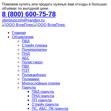
Поможем купить или продать нужные вам отходы в больших
объёмах по выгодной цене.
8 (800) 600-75-78
vtorpluscom@yandex.ru
Главная
Объявления
ПВД
Стрейч пленка
Полипропилен
ПНД
АБС
Полистирол
ПВХ
ПЭТ
Поликарбонат
Полиамид
Многослойные пленки
Гранула
ПВД гранула
ПНД гранула
ПП гранула
Стрейч гранула
ПС, АБС, ПК гранула