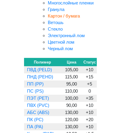
Многослойные пленки
Гранула
Картон / бумага
Ветошь
Стекло
Электронный лом
Цветной лом
Черный лом
Полимер
Цена
Статус
ПВД (PELD)
105,00
+10
ПНД (PEHD)
115,00
+15
ПП (PP)
95,00
+5
ПС (PS)
110,00
0
ПЭТ (PET)
100,00
+35
ПВХ (PVC)
90,00
+10
АБС (ABS)
130,00
+10
ПК (PC)
120,00
+20
ПА (PA)
130,00
+10