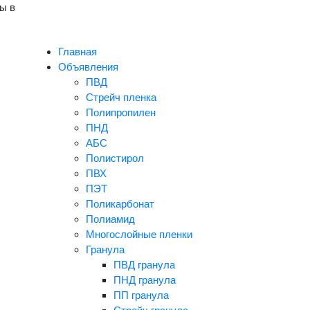
ы в
Главная
Объявления
ПВД
Стрейч пленка
Полипропилен
ПНД
АБС
Полистирол
ПВХ
ПЭТ
Поликарбонат
Полиамид
Многослойные пленки
Гранула
ПВД гранула
ПНД гранула
ПП гранула