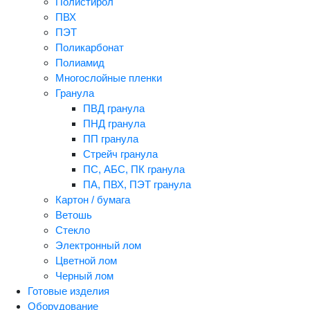
Полистирол
ПВХ
ПЭТ
Поликарбонат
Полиамид
Многослойные пленки
Гранула
ПВД гранула
ПНД гранула
ПП гранула
Стрейч гранула
ПС, АБС, ПК гранула
ПА, ПВХ, ПЭТ гранула
Картон / бумага
Ветошь
Стекло
Электронный лом
Цветной лом
Черный лом
Готовые изделия
Оборудование