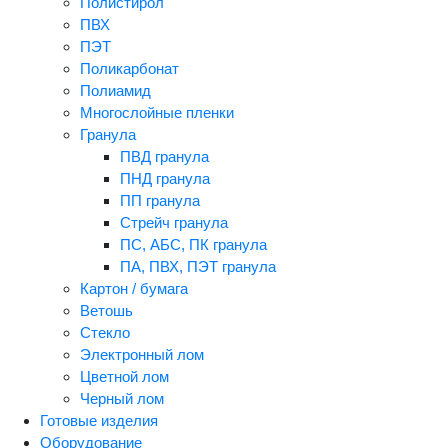
Полистирол
ПВХ
ПЭТ
Поликарбонат
Полиамид
Многослойные пленки
Гранула
ПВД гранула
ПНД гранула
ПП гранула
Стрейч гранула
ПС, АБС, ПК гранула
ПА, ПВХ, ПЭТ гранула
Картон / бумага
Ветошь
Стекло
Электронный лом
Цветной лом
Черный лом
Готовые изделия
Оборудование