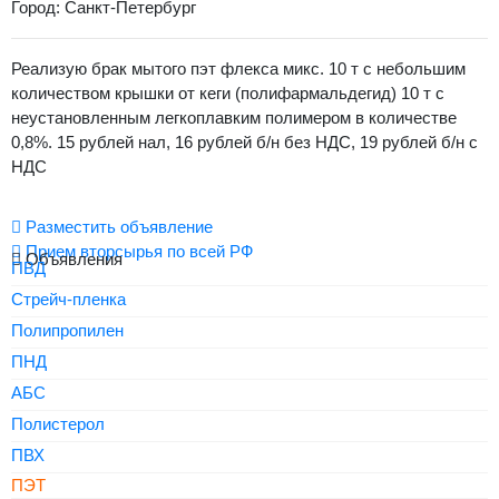
Город: Санкт-Петербург
Реализую брак мытого пэт флекса микс. 10 т с небольшим
количеством крышки от кеги (полифармальдегид) 10 т с
неустановленным легкоплавким полимером в количестве
0,8%. 15 рублей нал, 16 рублей б/н без НДС, 19 рублей б/н с
НДС
Разместить объявление
Прием вторсырья по всей РФ
Объявления
ПВД
Стрейч-пленка
Полипропилен
ПНД
АБС
Полистерол
ПВХ
ПЭТ