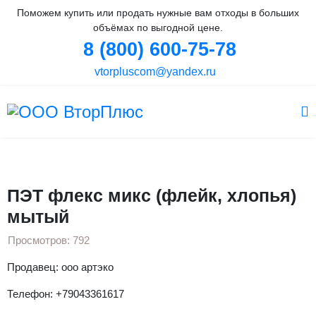
Поможем купить или продать нужные вам отходы в больших
объёмах по выгодной цене.
8 (800) 600-75-78
vtorpluscom@yandex.ru
Вы здесь:
Главная
Объявления
ПЭТ
ПЭТ флекс микс (флейк, хлопья) мытый
ПЭТ флекс микс (флейк, хлопья)
мытый
Просмотров: 792
Продавец: ооо артэко
Телефон: +79043361617