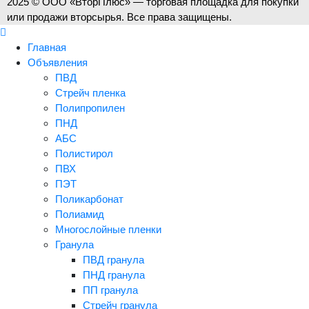
2025 © ООО «ВторПлюс» — торговая площадка для покупки
или продажи вторсырья. Все права защищены.
Главная
Объявления
ПВД
Стрейч пленка
Полипропилен
ПНД
АБС
Полистирол
ПВХ
ПЭТ
Поликарбонат
Полиамид
Многослойные пленки
Гранула
ПВД гранула
ПНД гранула
ПП гранула
Стрейч гранула