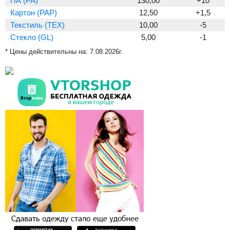
ПА (PA)
130,00
+10
Картон (PAP)
12,50
+1,5
Текстиль (TEX)
10,00
-5
Стекло (GL)
5,00
-1
* Цены действительны на:
7.08.2026г.