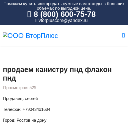
Поможем купить или продать нужные вам отходы в больших
объёмах по выгодной цене.
8 (800) 600-75-78
vtorpluscom@yandex.ru
Вы здесь:
Главная
Объявления
ПНД
продаем канистру пнд флакон пнд
продаем канистру пнд флакон
пнд
Просмотров: 529
Продавец: сергей
Телефон: +79043491694
Город: Ростов на дону