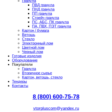
Гранула
ПВД гранула
ПНД гранула
ПП гранула
Стрейч гранула
ПС, АБС, ПК гранула
ПА, ПВХ, ПЭТ гранула
Картон / бумага
Ветошь
Стекло
Электронный лом
Цветной лом
Черный лом
Готовые изделия
Оборудование
Покупатели
Гранула
Вторичное сырье
Картон, ветошь, стекло
Тендеры
Контакты
8 (800) 600-75-78
vtorpluscom@yandex.ru