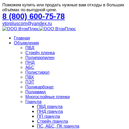
Поможем купить или продать нужные вам отходы в больших
объёмах по выгодной цене.
8 (800) 600-75-78
vtorpluscom@yandex.ru
Главная
Объявления
ПВД
Стрейч пленка
Полипропилен
ПНД
АБС
Полистирол
ПВХ
ПЭТ
Поликарбонат
Полиамид
Многослойные пленки
Гранула
ПВД гранула
ПНД гранула
ПП гранула
Стрейч гранула
ПС, АБС, ПК гранула