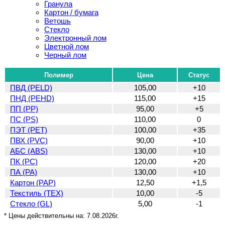
Гранула
Картон / бумага
Ветошь
Стекло
Электронный лом
Цветной лом
Черный лом
Полимер
Цена
Статус
ПВД (PELD)
105,00
+10
ПНД (PEHD)
115,00
+15
ПП (PP)
95,00
+5
ПС (PS)
110,00
0
ПЭТ (PET)
100,00
+35
ПВХ (PVC)
90,00
+10
АБС (ABS)
130,00
+10
ПК (PC)
120,00
+20
ПА (PA)
130,00
+10
Картон (PAP)
12,50
+1,5
Текстиль (TEX)
10,00
-5
Стекло (GL)
5,00
-1
* Цены действительны на:
7.08.2026г.