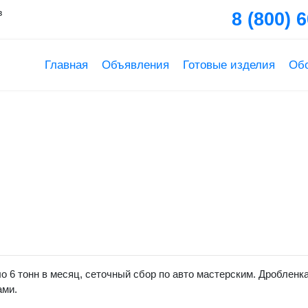
в
8 (800) 
Главная
Объявления
Готовые изделия
Об
обленая канистра ПНД
о 6 тонн в месяц, сеточный сбор по авто мастерским. Дробленк
ами.