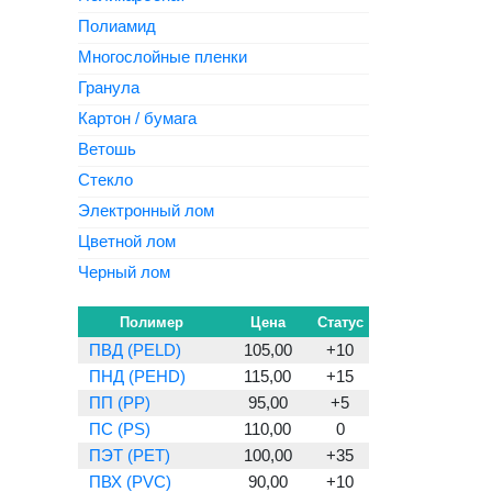
Полиамид
Многослойные пленки
Гранула
Картон / бумага
Ветошь
Стекло
Электронный лом
Цветной лом
Черный лом
Полимер
Цена
Статус
ПВД (PELD)
105,00
+10
ПНД (PEHD)
115,00
+15
ПП (PP)
95,00
+5
ПС (PS)
110,00
0
ПЭТ (PET)
100,00
+35
ПВХ (PVC)
90,00
+10