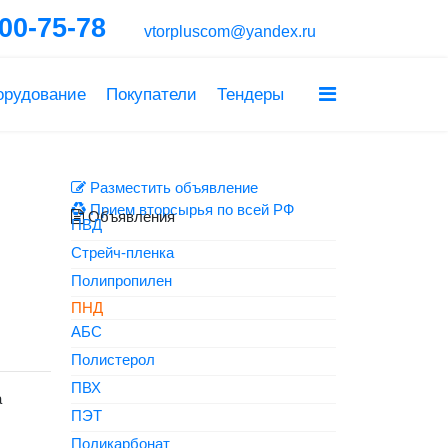
600-75-78
vtorpluscom@yandex.ru
орудование
Покупатели
Тендеры
Разместить объявление
Прием вторсырья по всей РФ
Объявления
ПВД
Стрейч-пленка
Полипропилен
ПНД
АБС
Полистерол
ПВХ
а
ПЭТ
Поликарбонат