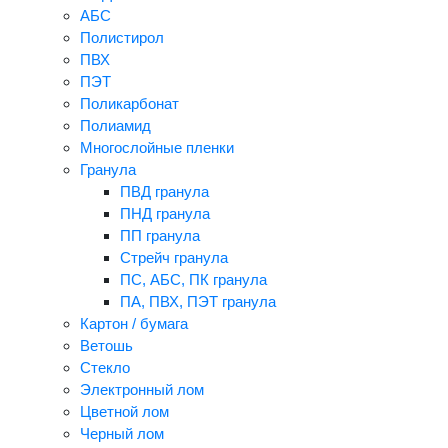
АБС
Полистирол
ПВХ
ПЭТ
Поликарбонат
Полиамид
Многослойные пленки
Гранула
ПВД гранула
ПНД гранула
ПП гранула
Стрейч гранула
ПС, АБС, ПК гранула
ПА, ПВХ, ПЭТ гранула
Картон / бумага
Ветошь
Стекло
Электронный лом
Цветной лом
Черный лом