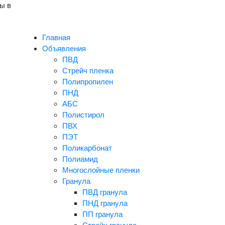
ы в
Главная
Объявления
ПВД
Стрейч пленка
Полипропилен
ПНД
АБС
Полистирол
ПВХ
ПЭТ
Поликарбонат
Полиамид
Многослойные пленки
Гранула
ПВД гранула
ПНД гранула
ПП гранула