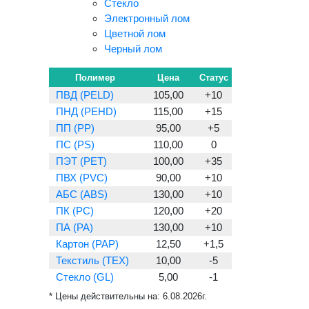
Стекло
Электронный лом
Цветной лом
Черный лом
Полимер
Цена
Статус
ПВД (PELD)
105,00
+10
ПНД (PEHD)
115,00
+15
ПП (PP)
95,00
+5
ПС (PS)
110,00
0
ПЭТ (PET)
100,00
+35
ПВХ (PVC)
90,00
+10
АБС (ABS)
130,00
+10
ПК (PC)
120,00
+20
ПА (PA)
130,00
+10
Картон (PAP)
12,50
+1,5
Текстиль (TEX)
10,00
-5
Стекло (GL)
5,00
-1
* Цены действительны на:
6.08.2026г.