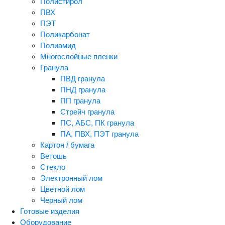
Полистирол
ПВХ
ПЭТ
Поликарбонат
Полиамид
Многослойные пленки
Гранула
ПВД гранула
ПНД гранула
ПП гранула
Стрейч гранула
ПС, АБС, ПК гранула
ПА, ПВХ, ПЭТ гранула
Картон / бумага
Ветошь
Стекло
Электронный лом
Цветной лом
Черный лом
Готовые изделия
Оборудование