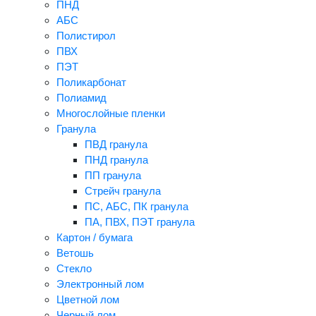
ПНД
АБС
Полистирол
ПВХ
ПЭТ
Поликарбонат
Полиамид
Многослойные пленки
Гранула
ПВД гранула
ПНД гранула
ПП гранула
Стрейч гранула
ПС, АБС, ПК гранула
ПА, ПВХ, ПЭТ гранула
Картон / бумага
Ветошь
Стекло
Электронный лом
Цветной лом
Черный лом