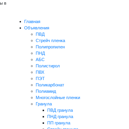
ы в
Главная
Объявления
ПВД
Стрейч пленка
Полипропилен
ПНД
АБС
Полистирол
ПВХ
ПЭТ
Поликарбонат
Полиамид
Многослойные пленки
Гранула
ПВД гранула
ПНД гранула
ПП гранула