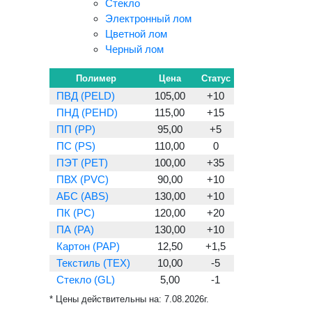
Стекло
Электронный лом
Цветной лом
Черный лом
Полимер
Цена
Статус
ПВД (PELD)
105,00
+10
ПНД (PEHD)
115,00
+15
ПП (PP)
95,00
+5
ПС (PS)
110,00
0
ПЭТ (PET)
100,00
+35
ПВХ (PVC)
90,00
+10
АБС (ABS)
130,00
+10
ПК (PC)
120,00
+20
ПА (PA)
130,00
+10
Картон (PAP)
12,50
+1,5
Текстиль (TEX)
10,00
-5
Стекло (GL)
5,00
-1
* Цены действительны на:
7.08.2026г.