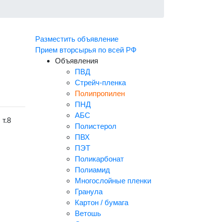
Разместить объявление
Прием вторсырья по всей РФ
Объявления
ПВД
Стрейч-пленка
Полипропилен
ПНД
АБС
 т.8
Полистерол
ПВХ
ПЭТ
Поликарбонат
Полиамид
Многослойные пленки
Гранула
Картон / бумага
Ветошь