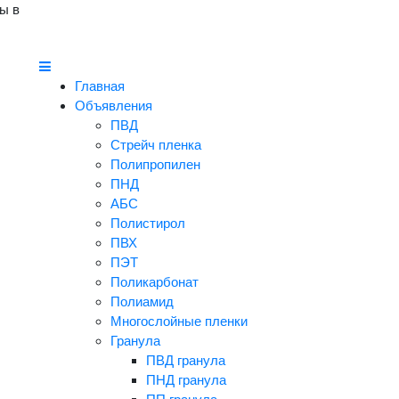
ы в
Главная
Объявления
ПВД
Стрейч пленка
Полипропилен
ПНД
АБС
Полистирол
ПВХ
ПЭТ
Поликарбонат
Полиамид
Многослойные пленки
Гранула
ПВД гранула
ПНД гранула