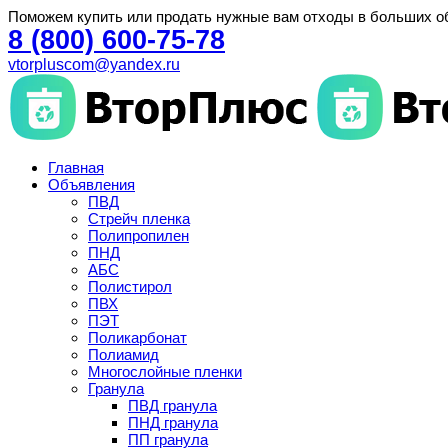
Поможем купить или продать нужные вам отходы в больших о
8 (800) 600-75-78
vtorpluscom@yandex.ru
Главная
Объявления
ПВД
Стрейч пленка
Полипропилен
ПНД
АБС
Полистирол
ПВХ
ПЭТ
Поликарбонат
Полиамид
Многослойные пленки
Гранула
ПВД гранула
ПНД гранула
ПП гранула