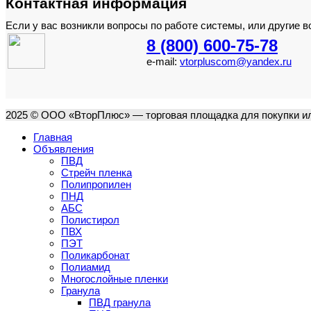
Контактная информация
Если у вас возникли вопросы по работе системы, или другие 
8 (800) 600-75-78
e-mail:
vtorpluscom@yandex.ru
2025 © ООО «ВторПлюс» — торговая площадка для покупки ил
Главная
Объявления
ПВД
Стрейч пленка
Полипропилен
ПНД
АБС
Полистирол
ПВХ
ПЭТ
Поликарбонат
Полиамид
Многослойные пленки
Гранула
ПВД гранула