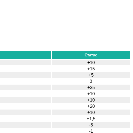
Статус
+10
+15
+5
0
+35
+10
+10
+20
+10
+1,5
-5
-1