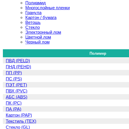
Полиамид
Многослойные пленки
Гранула
Картон / бумага
Ветошь
Стекло
Электронный лом
Цветной лом
Черный лом
Полимер
ПВД (PELD)
ПНД (PEHD)
ПП (PP)
ПС (PS)
ПЭТ (PET)
ПВХ (PVC)
АБС (ABS)
ПК (PC)
ПА (PA)
Картон (PAP)
Текстиль (TEX)
Стекло (GL)