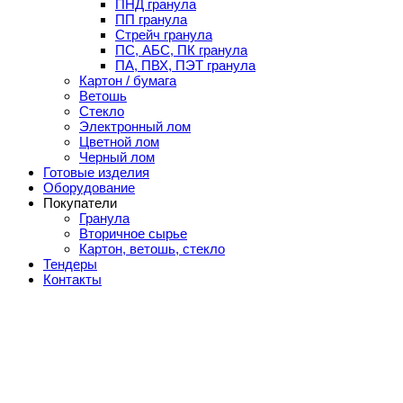
ПНД гранула
ПП гранула
Стрейч гранула
ПС, АБС, ПК гранула
ПА, ПВХ, ПЭТ гранула
Картон / бумага
Ветошь
Стекло
Электронный лом
Цветной лом
Черный лом
Готовые изделия
Оборудование
Покупатели
Гранула
Вторичное сырье
Картон, ветошь, стекло
Тендеры
Контакты