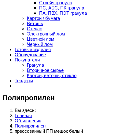
Стрейч гранула
ПС, АБС, ПК гранула
ПА, ПВХ, ПЭТ гранула
Картон / бумага
Ветошь
Стекло
Электронный лом
Цветной лом
Черный лом
Готовые изделия
Оборудование
Покупатели
Гранула
Вторичное сырье
Картон, ветошь, стекло
Тендеры
Полипропилен
Вы здесь:
Главная
Объявления
Полипропилен
прессованный ПП мешок белый