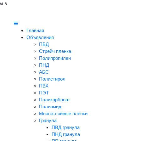
ы в
Главная
Объявления
ПВД
Стрейч пленка
Полипропилен
ПНД
АБС
Полистирол
ПВХ
ПЭТ
Поликарбонат
Полиамид
Многослойные пленки
Гранула
ПВД гранула
ПНД гранула