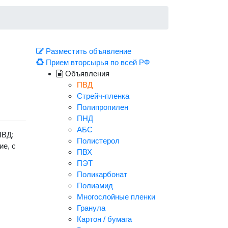
Разместить объявление
Прием вторсырья по всей РФ
Объявления
ПВД
Стрейч-пленка
Полипропилен
ПНД
АБС
ПВД:
Полистерол
ие, с
ПВХ
ПЭТ
Поликарбонат
Полиамид
Многослойные пленки
Гранула
Картон / бумага