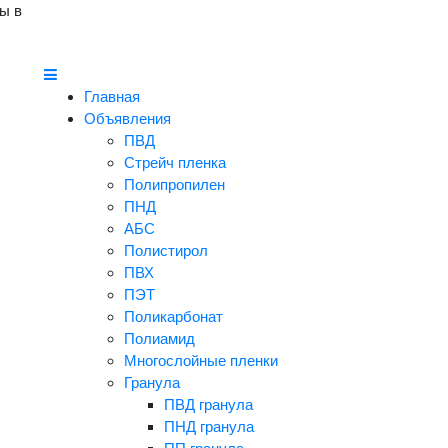
ы в
Главная
Объявления
ПВД
Стрейч пленка
Полипропилен
ПНД
АБС
Полистирол
ПВХ
ПЭТ
Поликарбонат
Полиамид
Многослойные пленки
Гранула
ПВД гранула
ПНД гранула