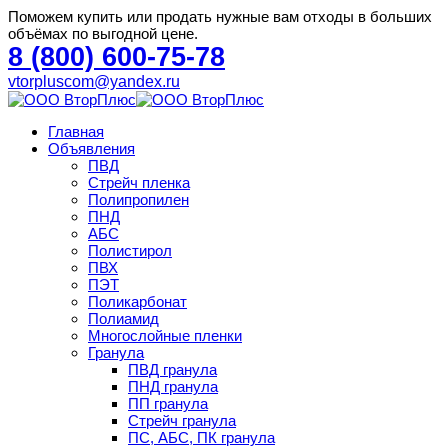
Поможем купить или продать нужные вам отходы в больших
объёмах по выгодной цене.
8 (800) 600-75-78
vtorpluscom@yandex.ru
Главная
Объявления
ПВД
Стрейч пленка
Полипропилен
ПНД
АБС
Полистирол
ПВХ
ПЭТ
Поликарбонат
Полиамид
Многослойные пленки
Гранула
ПВД гранула
ПНД гранула
ПП гранула
Стрейч гранула
ПС, АБС, ПК гранула