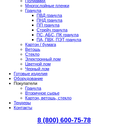
Полиамид
Многослойные пленки
Гранула
ПВД гранула
ПНД гранула
ПП гранула
Стрейч гранула
ПС, АБС, ПК гранула
ПА, ПВХ, ПЭТ гранула
Картон / бумага
Ветошь
Стекло
Электронный лом
Цветной лом
Черный лом
Готовые изделия
Оборудование
Покупатели
Гранула
Вторичное сырье
Картон, ветошь, стекло
Тендеры
Контакты
8 (800) 600-75-78