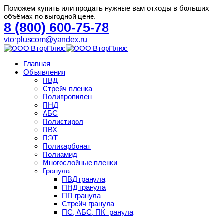
Поможем купить или продать нужные вам отходы в больших
объёмах по выгодной цене.
8 (800) 600-75-78
vtorpluscom@yandex.ru
Главная
Объявления
ПВД
Стрейч пленка
Полипропилен
ПНД
АБС
Полистирол
ПВХ
ПЭТ
Поликарбонат
Полиамид
Многослойные пленки
Гранула
ПВД гранула
ПНД гранула
ПП гранула
Стрейч гранула
ПС, АБС, ПК гранула