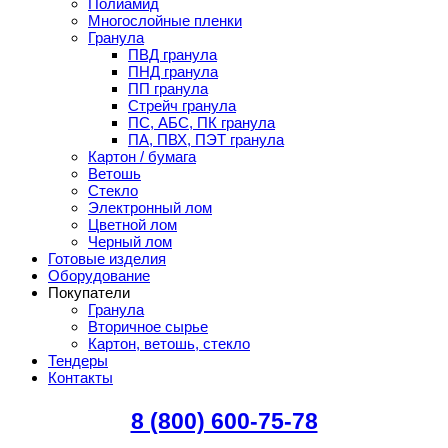
Полиамид
Многослойные пленки
Гранула
ПВД гранула
ПНД гранула
ПП гранула
Стрейч гранула
ПС, АБС, ПК гранула
ПА, ПВХ, ПЭТ гранула
Картон / бумага
Ветошь
Стекло
Электронный лом
Цветной лом
Черный лом
Готовые изделия
Оборудование
Покупатели
Гранула
Вторичное сырье
Картон, ветошь, стекло
Тендеры
Контакты
8 (800) 600-75-78