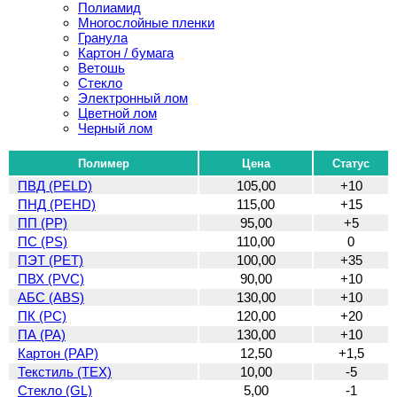
Полиамид
Многослойные пленки
Гранула
Картон / бумага
Ветошь
Стекло
Электронный лом
Цветной лом
Черный лом
Полимер
Цена
Статус
ПВД (PELD)
105,00
+10
ПНД (PEHD)
115,00
+15
ПП (PP)
95,00
+5
ПС (PS)
110,00
0
ПЭТ (PET)
100,00
+35
ПВХ (PVC)
90,00
+10
АБС (ABS)
130,00
+10
ПК (PC)
120,00
+20
ПА (PA)
130,00
+10
Картон (PAP)
12,50
+1,5
Текстиль (TEX)
10,00
-5
Стекло (GL)
5,00
-1