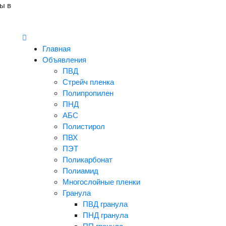
ы в
Главная
Объявления
ПВД
Стрейч пленка
Полипропилен
ПНД
АБС
Полистирол
ПВХ
ПЭТ
Поликарбонат
Полиамид
Многослойные пленки
Гранула
ПВД гранула
ПНД гранула