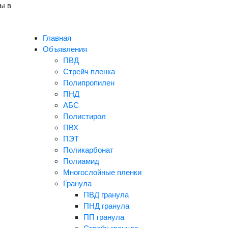
ы в
Главная
Объявления
ПВД
Стрейч пленка
Полипропилен
ПНД
АБС
Полистирол
ПВХ
ПЭТ
Поликарбонат
Полиамид
Многослойные пленки
Гранула
ПВД гранула
ПНД гранула
ПП гранула