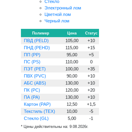
Стекло
Электронный лом
Цветной лом
Черный лом
Полимер
Цена
Статус
ПВД (PELD)
105,00
+10
ПНД (PEHD)
115,00
+15
ПП (PP)
95,00
+5
ПС (PS)
110,00
0
ПЭТ (PET)
100,00
+35
ПВХ (PVC)
90,00
+10
АБС (ABS)
130,00
+10
ПК (PC)
120,00
+20
ПА (PA)
130,00
+10
Картон (PAP)
12,50
+1,5
Текстиль (TEX)
10,00
-5
Стекло (GL)
5,00
-1
* Цены действительны на:
9.08.2026г.