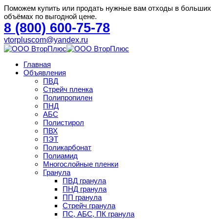
Поможем купить или продать нужные вам отходы в больших
объёмах по выгодной цене.
8 (800) 600-75-78
vtorpluscom@yandex.ru
Главная
Объявления
ПВД
Стрейч пленка
Полипропилен
ПНД
АБС
Полистирол
ПВХ
ПЭТ
Поликарбонат
Полиамид
Многослойные пленки
Гранула
ПВД гранула
ПНД гранула
ПП гранула
Стрейч гранула
ПС, АБС, ПК гранула