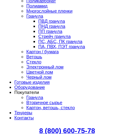
Поликарбонат
Полиамид
Многослойные пленки
Гранула
ПВД гранула
ПНД гранула
ПП гранула
Стрейч гранула
ПС, АБС, ПК гранула
ПА, ПВХ, ПЭТ гранула
Картон / бумага
Ветошь
Стекло
Электронный лом
Цветной лом
Черный лом
Готовые изделия
Оборудование
Покупатели
Гранула
Вторичное сырье
Картон, ветошь, стекло
Тендеры
Контакты
8 (800) 600-75-78