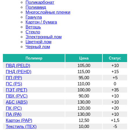
Поликарбонат
Полиамид
Многослойные пленки
Гранула
Картон / бумага
Ветошь
Стекло
Электронный лом
Цветной лом
Черный лом
Полимер
Цена
Статус
ПВД (PELD)
105,00
+10
ПНД (PEHD)
115,00
+15
ПП (PP)
95,00
+5
ПС (PS)
110,00
0
ПЭТ (PET)
100,00
+35
ПВХ (PVC)
90,00
+10
АБС (ABS)
130,00
+10
ПК (PC)
120,00
+20
ПА (PA)
130,00
+10
Картон (PAP)
12,50
+1,5
Текстиль (TEX)
10,00
-5