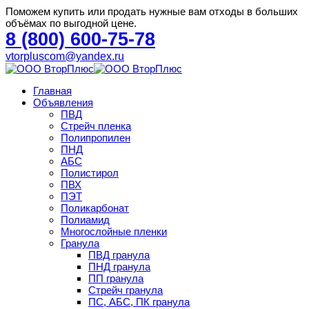
Поможем купить или продать нужные вам отходы в больших
объёмах по выгодной цене.
8 (800) 600-75-78
vtorpluscom@yandex.ru
Главная
Объявления
ПВД
Стрейч пленка
Полипропилен
ПНД
АБС
Полистирол
ПВХ
ПЭТ
Поликарбонат
Полиамид
Многослойные пленки
Гранула
ПВД гранула
ПНД гранула
ПП гранула
Стрейч гранула
ПС, АБС, ПК гранула