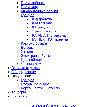
Поликарбонат
Полиамид
Многослойные пленки
Гранула
ПВД гранула
ПНД гранула
ПП гранула
Стрейч гранула
ПС, АБС, ПК гранула
ПА, ПВХ, ПЭТ гранула
Картон / бумага
Ветошь
Стекло
Электронный лом
Цветной лом
Черный лом
Готовые изделия
Оборудование
Покупатели
Гранула
Вторичное сырье
Картон, ветошь, стекло
Тендеры
Контакты
8 (800) 600-75-78