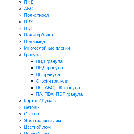
ПНД
АБС
Полистирол
ПВХ
ПЭТ
Поликарбонат
Полиамид
Многослойные пленки
Гранула
ПВД гранула
ПНД гранула
ПП гранула
Стрейч гранула
ПС, АБС, ПК гранула
ПА, ПВХ, ПЭТ гранула
Картон / бумага
Ветошь
Стекло
Электронный лом
Цветной лом
Черный лом