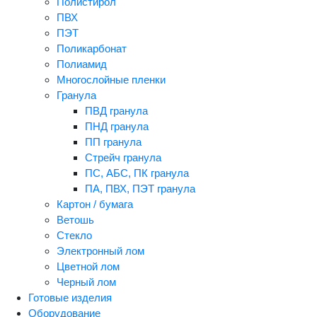
Полистирол
ПВХ
ПЭТ
Поликарбонат
Полиамид
Многослойные пленки
Гранула
ПВД гранула
ПНД гранула
ПП гранула
Стрейч гранула
ПС, АБС, ПК гранула
ПА, ПВХ, ПЭТ гранула
Картон / бумага
Ветошь
Стекло
Электронный лом
Цветной лом
Черный лом
Готовые изделия
Оборудование