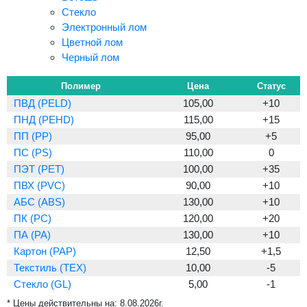
Стекло
Электронный лом
Цветной лом
Черный лом
Полимер
Цена
Статус
ПВД (PELD)
105,00
+10
ПНД (PEHD)
115,00
+15
ПП (PP)
95,00
+5
ПС (PS)
110,00
0
ПЭТ (PET)
100,00
+35
ПВХ (PVC)
90,00
+10
АБС (ABS)
130,00
+10
ПК (PC)
120,00
+20
ПА (PA)
130,00
+10
Картон (PAP)
12,50
+1,5
Текстиль (TEX)
10,00
-5
Стекло (GL)
5,00
-1
* Цены действительны на:
8.08.2026г.