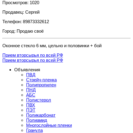
Просмотров: 1020
Продавец: Сергей
Телефон: 89873332612
Город: Продаю своё
Оконное стекло 6 мм, цельно и половинки + бой
Прием вторсырья по всей РФ
Прием вторсырья по всей РФ
Объявления
ПВД
Стрейч-пленка
Полипропилен
ПНД
АБС
Полистерол
ПВХ
ПЭТ
Поликарбонат
Полиамид
Многослойные пленки
Гранула