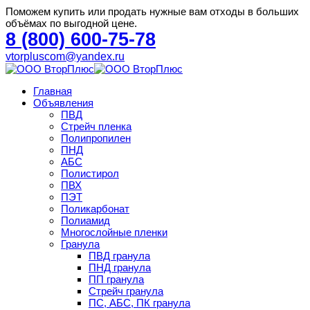
Поможем купить или продать нужные вам отходы в больших
объёмах по выгодной цене.
8 (800) 600-75-78
vtorpluscom@yandex.ru
Главная
Объявления
ПВД
Стрейч пленка
Полипропилен
ПНД
АБС
Полистирол
ПВХ
ПЭТ
Поликарбонат
Полиамид
Многослойные пленки
Гранула
ПВД гранула
ПНД гранула
ПП гранула
Стрейч гранула
ПС, АБС, ПК гранула