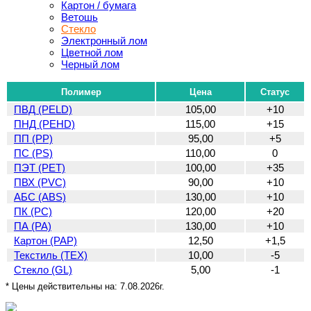
Картон / бумага
Ветошь
Стекло
Электронный лом
Цветной лом
Черный лом
Полимер
Цена
Статус
ПВД (PELD)
105,00
+10
ПНД (PEHD)
115,00
+15
ПП (PP)
95,00
+5
ПС (PS)
110,00
0
ПЭТ (PET)
100,00
+35
ПВХ (PVC)
90,00
+10
АБС (ABS)
130,00
+10
ПК (PC)
120,00
+20
ПА (PA)
130,00
+10
Картон (PAP)
12,50
+1,5
Текстиль (TEX)
10,00
-5
Стекло (GL)
5,00
-1
* Цены действительны на:
7.08.2026г.