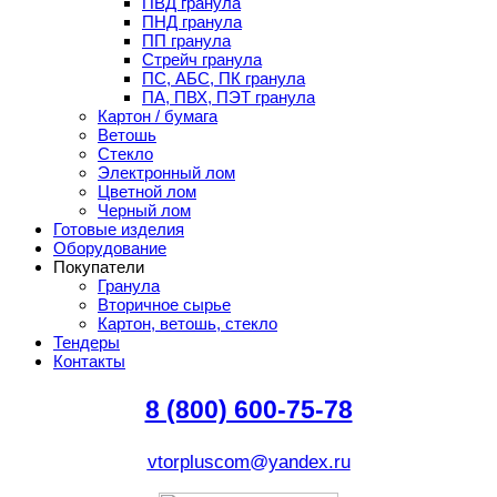
ПВД гранула
ПНД гранула
ПП гранула
Стрейч гранула
ПС, АБС, ПК гранула
ПА, ПВХ, ПЭТ гранула
Картон / бумага
Ветошь
Стекло
Электронный лом
Цветной лом
Черный лом
Готовые изделия
Оборудование
Покупатели
Гранула
Вторичное сырье
Картон, ветошь, стекло
Тендеры
Контакты
8 (800) 600-75-78
vtorpluscom@yandex.ru