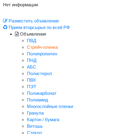
Нет информации
Разместить объявление
Прием вторсырья по всей РФ
Объявления
ПВД
Стрейч-пленка
Полипропилен
ПНД
АБС
Полистерол
ПВХ
ПЭТ
Поликарбонат
Полиамид
Многослойные пленки
Гранула
Картон / бумага
Ветошь
Стекло