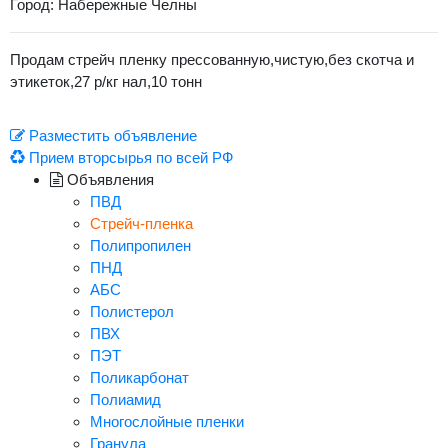
Город: Набережные Челны
Продам стрейч пленку прессованную,чистую,без скотча и
этикеток,27 р/кг нал,10 тонн
Разместить объявление
Прием вторсырья по всей РФ
Объявления
ПВД
Стрейч-пленка
Полипропилен
ПНД
АБС
Полистерол
ПВХ
ПЭТ
Поликарбонат
Полиамид
Многослойные пленки
Гранула