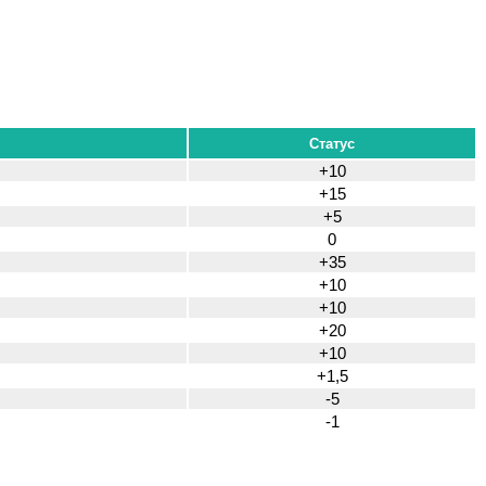
Статус
+10
+15
+5
0
+35
+10
+10
+20
+10
+1,5
-5
-1