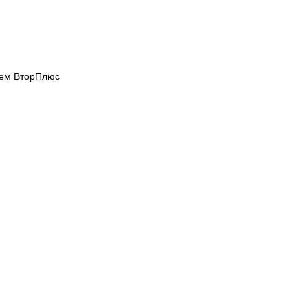
ием ВторПлюс