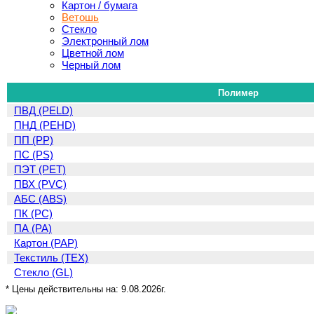
Картон / бумага
Ветошь
Стекло
Электронный лом
Цветной лом
Черный лом
Полимер
ПВД (PELD)
ПНД (PEHD)
ПП (PP)
ПС (PS)
ПЭТ (PET)
ПВХ (PVC)
АБС (ABS)
ПК (PC)
ПА (PA)
Картон (PAP)
Текстиль (TEX)
Стекло (GL)
* Цены действительны на:
9.08.2026г.