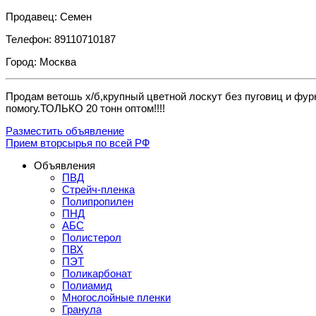
Продавец: Семен
Телефон: 89110710187
Город: Москва
Продам ветошь х/б,крупный цветной лоскут без пуговиц и фур
помогу.ТОЛЬКО 20 тонн оптом!!!!
Разместить объявление
Прием вторсырья по всей РФ
Объявления
ПВД
Стрейч-пленка
Полипропилен
ПНД
АБС
Полистерол
ПВХ
ПЭТ
Поликарбонат
Полиамид
Многослойные пленки
Гранула