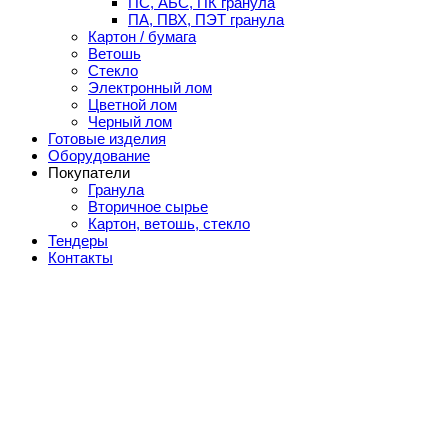
ПС, АБС, ПК гранула
ПА, ПВХ, ПЭТ гранула
Картон / бумага
Ветошь
Стекло
Электронный лом
Цветной лом
Черный лом
Готовые изделия
Оборудование
Покупатели
Гранула
Вторичное сырье
Картон, ветошь, стекло
Тендеры
Контакты