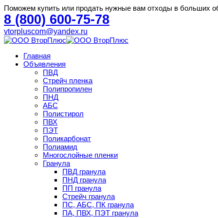
Поможем купить или продать нужные вам отходы в больших о
8 (800) 600-75-78
vtorpluscom@yandex.ru
Главная
Объявления
ПВД
Стрейч пленка
Полипропилен
ПНД
АБС
Полистирол
ПВХ
ПЭТ
Поликарбонат
Полиамид
Многослойные пленки
Гранула
ПВД гранула
ПНД гранула
ПП гранула
Стрейч гранула
ПС, АБС, ПК гранула
ПА, ПВХ, ПЭТ гранула