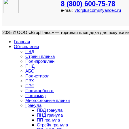
8 (800) 600-75-78
e-mail:
vtorpluscom@yandex.ru
2025 © ООО «ВторПлюс» — торговая площадка для покупки ил
Главная
Объявления
ПВД
Стрейч пленка
Полипропилен
ПНД
АБС
Полистирол
ПВХ
ПЭТ
Поликарбонат
Полиамид
Многослойные пленки
Гранула
ПВД гранула
ПНД гранула
ПП гранула
Стрейч гранула