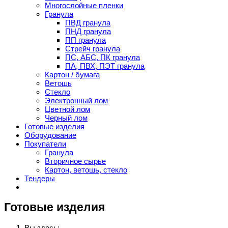
Многослойные пленки
Гранула
ПВД гранула
ПНД гранула
ПП гранула
Стрейч гранула
ПС, АБС, ПК гранула
ПА, ПВХ, ПЭТ гранула
Картон / бумага
Ветошь
Стекло
Электронный лом
Цветной лом
Черный лом
Готовые изделия
Оборудование
Покупатели
Гранула
Вторичное сырье
Картон, ветошь, стекло
Тендеры
Готовые изделия
Вы здесь: