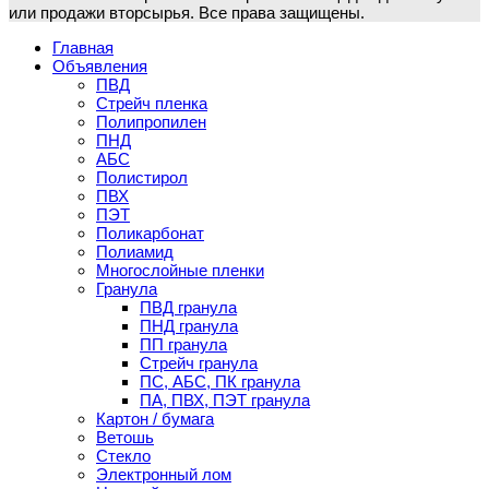
или продажи вторсырья. Все права защищены.
Главная
Объявления
ПВД
Стрейч пленка
Полипропилен
ПНД
АБС
Полистирол
ПВХ
ПЭТ
Поликарбонат
Полиамид
Многослойные пленки
Гранула
ПВД гранула
ПНД гранула
ПП гранула
Стрейч гранула
ПС, АБС, ПК гранула
ПА, ПВХ, ПЭТ гранула
Картон / бумага
Ветошь
Стекло
Электронный лом