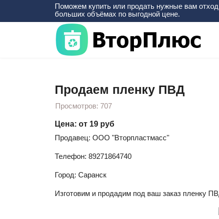
Поможем купить или продать нужные вам отход
больших объёмах по выгодной цене.
Вы здесь:
Главная
Готовые изделия
Прод
Продаем пленку ПВД
Просмотров: 707
Цена: от 19 руб
Продавец: ООО "Вторпластмасс"
Телефон: 89271864740
Город: Саранск
Изготовим и продадим под ваш заказ пленку ПВД