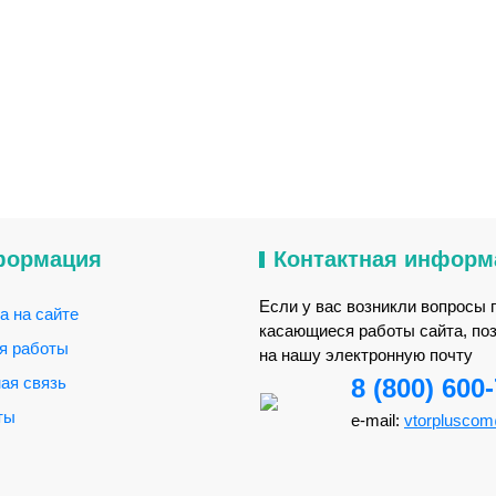
формация
Контактная информ
Если у вас возникли вопросы 
а на сайте
касающиеся работы сайта, по
я работы
на нашу электронную почту
ая связь
8 (800) 600
ты
e-mail:
vtorplusco