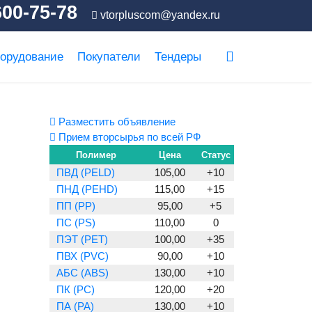
600-75-78
vtorpluscom@yandex.ru
орудование
Покупатели
Тендеры
Разместить объявление
Прием вторсырья по всей РФ
Полимер
Цена
Статус
ПВД (PELD)
105,00
+10
ПНД (PEHD)
115,00
+15
ПП (PP)
95,00
+5
ПС (PS)
110,00
0
ПЭТ (PET)
100,00
+35
ПВХ (PVC)
90,00
+10
АБС (ABS)
130,00
+10
ПК (PC)
120,00
+20
ПА (PA)
130,00
+10