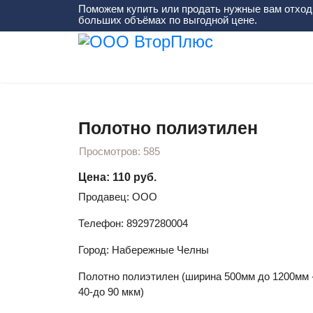
Поможем купить или продать нужные вам отход
больших объёмах по выгодной цене.
Вы здесь:
Главная
Готовые изделия
Полот
Полотно полиэтилен
Просмотров: 585
Цена: 110 руб.
Продавец: ООО
Телефон: 89297280004
Город: Набережные Челны
Полотно полиэтилен (ширина 500мм до 1200мм -
40-до 90 мкм)