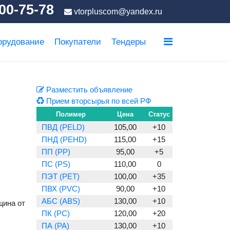
00-75-78
vtorpluscom@yandex.ru
орудование
Покупатели
Тендеры
Разместить объявление
Прием вторсырья по всей РФ
Полимер
Цена
Статус
ПВД (PELD)
105,00
+10
ПНД (PEHD)
115,00
+15
ПП (PP)
95,00
+5
ПС (PS)
110,00
0
ПЭТ (PET)
100,00
+35
ПВХ (PVC)
90,00
+10
АБС (ABS)
130,00
+10
щина от
ПК (PC)
120,00
+20
ПА (PA)
130,00
+10